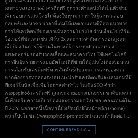
สู่โปรโมชั่นที่ออกแบบมาสำหรับผู้เล่นไทยในปี 2026 โดย
เฉพาะ waspspin66 เครดิตฟรี ถูกวางตำแหน่งให้เป็นตัวช่วย
เพิ่มรอบการเล่นโดยไม่ต้องใช้ทุนมาก ทำให้ผู้เล่นทดสอบ
กลยุทธ์และหาช่วงเวลาที่เกมให้ผลตอบแทนดีที่สุด แนวทาง
การให้เครดิตฟรีของเราเน้นความโปร่งใส ผ่านเงื่อนไขเทิร์น
โอเวอร์ที่ชัดเจน เช่น เทิร์น 3x และการจำกัดการถอนสูงสุด
เพื่อป้องกันการใช้งานในทางที่ผิด ระบบฝากถอนของ
แพลตฟอร์มรองรับวอลเล็ตและธนาคารไทย ใช้เทคโนโลยี
การยืนยันรายการแบบอัตโนมัติที่ช่วยให้ผู้เล่นไม่ต้องรอนาน
การเลือกรับเครดิตฟรีควรสัมพันธ์กับแผนการเล่นของคุณ
หากต้องการทดลองระบบ แนะนำรับเครดิตฟรีและเล่นเกมที่มี
ฟีเจอร์โบนัสเพื่อเพิ่มโอกาสทำกำไร ในเชิง SEO คำว่า
waspspin66 เครดิตฟรี ถูกกระจายอย่างเป็นธรรมชาติบนหน้า
นี้เพื่อเสริมความเกี่ยวข้องและความสดใหม่ของคอนเทนต์ใน
ปี 2026 นอกจากนี้ เนื้อหานี้ยังเชื่อมไปยังหน้าหลัก (/home)
หน้าโปรโมชั่น (/waspspin66-promotion) และหน้าติดต่อ […]
CONTINUE READING
→